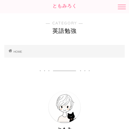
ともみろく
― CATEGORY ―
英語勉強
HOME